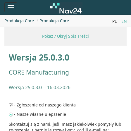
Toggle
navigation
Produkcja Core
Produkcja Core
PL |
EN
Pokaż / Ukryj Spis Treści
Wersja 25.0.3.0
CORE Manufacturing
Wersja 25.0.3.0 --
16.03.2026
💡 - Zgłoszenie od naszego klienta
- Nasze własne ulepszenie
Skontaktuj się z nami, jeśli masz jakiekolwiek pomysły lub
zgłoszenia. Chętnie je rozważymy. Wyślij e-mail na: